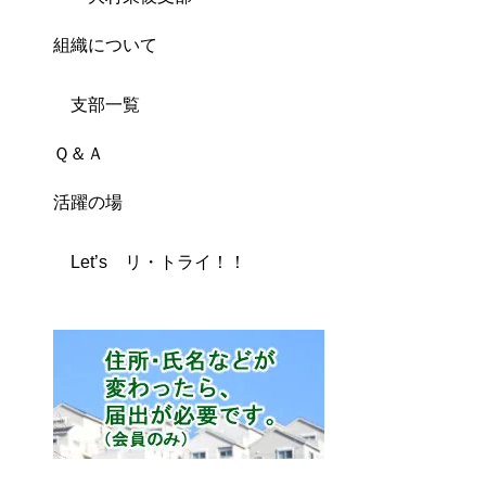
組織について
支部一覧
Ｑ＆Ａ
活躍の場
Let’s リ・トライ！！