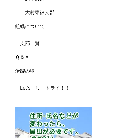
大村東彼支部
組織について
支部一覧
Ｑ＆Ａ
活躍の場
Let’s リ・トライ！！