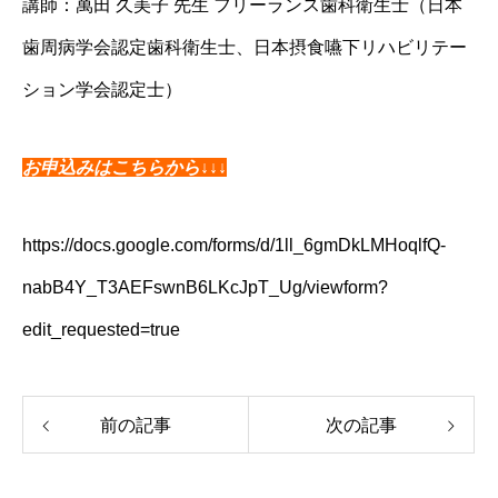
講師：萬田 久美子 先生 フリーランス歯科衛生士（日本
歯周病学会認定歯科衛生士、日本摂食嚥下リハビリテー
ション学会認定士）
お申込みはこちらから↓↓↓
https://docs.google.com/forms/d/1ll_6gmDkLMHoqlfQ-
nabB4Y_T3AEFswnB6LKcJpT_Ug/viewform?
edit_requested=true
前の記事
次の記事