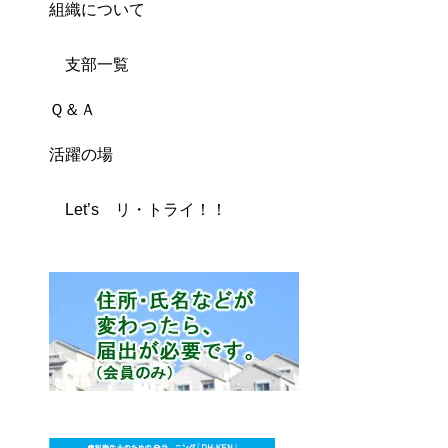
組織について
支部一覧
Ｑ＆Ａ
活躍の場
Let’s リ・トライ！！